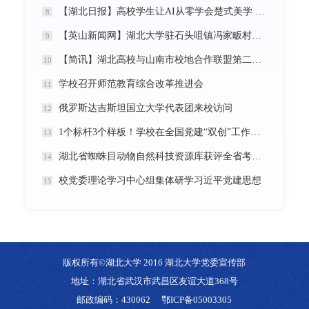
【湖北日报】高校学生让AI从零学会楚式美学 7分钟动漫《炎帝神农》惊艳首发
8
【英山新闻网】湖北大学驻石头咀镇冯家畈村工作队：全力守护人民群众生命财产安全
9
【简讯】湖北高校与山南市校地合作联盟第二次全体会议在我校召开
10
学校召开师范教育综合改革推进会
11
俄罗斯达吉斯坦国立大学代表团来校访问
12
1个标杆3个样板！学校在全国党建“双创”工作中再创佳绩
13
湖北省蜘蛛目动物自然科技资源库获评全省考核优秀
14
校党委理论学习中心组集体研学习近平党建思想
15
版权所有©湖北大学 2016 湖北大学党委宣传部
地址：湖北省武汉市武昌区友谊大道368号
邮政编码：430062
鄂ICP备05003305