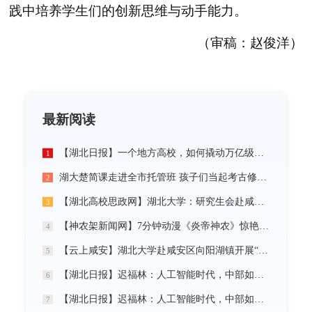
践中培养学生们的创新思维与动手能力。
（审稿：赵俊洋）
最新阅读
【湖北日报】一个地方高校，如何撬动万亿级未来产业
1
湖大楚简课走进全市托管班 孩子们当起考古修复师
2
【湖北高校思政网】湖北大学：研究生会赴咸宁市开展“党建引领三无小区治理”社会实践活动
3
【神农架新闻网】7分钟动漫《炎帝神农》惊艳首发
4
【云上咸安】湖北大学赴咸安区向阳湖镇开展“党建引领农村社区治理”调研服务活动
5
【湖北日报】迟福林：人工智能时代，中部如何走在前？
6
【湖北日报】迟福林：人工智能时代，中部如何走在前？
7