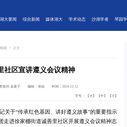
湖大要闻
综合新闻
媒体湖大
学术动态
沙湖学者
琴园
菁校园
>
正文
善里社区宣讲遵义会议精神
李核州 金麦子
编辑：张灿
时间：2024-12-12
字号：
【大】
【中】
【小】
书记关于“传承红色基因、讲好遵义故事”的重要指示
讲团走进徐家棚街道诚善里社区开展遵义会议精神志