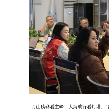
“万山磅礴看主峰，大海航行看灯塔。