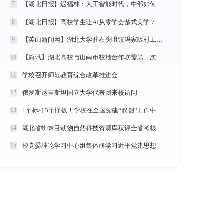
【湖北日报】迟福林：人工智能时代，中部如何走在前？
7
【湖北日报】高校学生让AI从零学会楚式美学 7分钟动漫《炎帝神农》惊艳首发
8
【英山新闻网】湖北大学驻石头咀镇冯家畈村工作队：全力守护人民群众生命财产安全
9
【简讯】湖北高校与山南市校地合作联盟第二次全体会议在我校召开
10
学校召开师范教育综合改革推进会
11
俄罗斯达吉斯坦国立大学代表团来校访问
12
1个标杆3个样板！学校在全国党建“双创”工作中再创佳绩
13
湖北省蜘蛛目动物自然科技资源库获评全省考核优秀
14
校党委理论学习中心组集体研学习近平党建思想
15