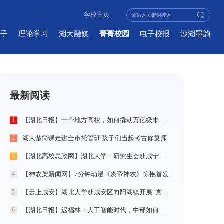
学校主页
学子
理论学习
湖大融媒
菁菁校园
电子校报
沙湖墨韵
最新阅读
【湖北日报】一个地方高校，如何撬动万亿级未来产业
1
湖大楚简课走进全市托管班 孩子们当起考古修复师
2
【湖北高校思政网】湖北大学：研究生会赴咸宁市开展“党建引领三无小区治理”社会实践活动
3
【神农架新闻网】7分钟动漫《炎帝神农》惊艳首发
4
【云上咸安】湖北大学赴咸安区向阳湖镇开展“党建引领农村社区治理”调研服务活动
5
【湖北日报】迟福林：人工智能时代，中部如何走在前？
6