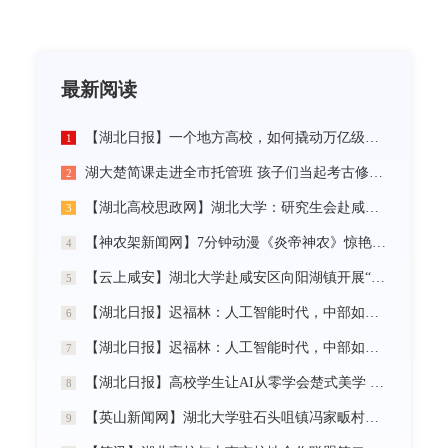
最新阅读
【湖北日报】一个地方高校，如何撬动万亿级未来产业
1
湖大楚简课走进全市托管班 孩子们当起考古修复师
2
【湖北高校思政网】湖北大学：研究生会赴咸宁市开展“党建引领三无小区治理”社会实践活动
3
【神农架新闻网】7分钟动漫《炎帝神农》惊艳首发
4
【云上咸安】湖北大学赴咸安区向阳湖镇开展“党建引领农村社区治理”调研服务活动
5
【湖北日报】迟福林：人工智能时代，中部如何走在前？
6
【湖北日报】迟福林：人工智能时代，中部如何走在前？
7
【湖北日报】高校学生让AI从零学会楚式美学 7分钟动漫《炎帝神农》惊艳首发
8
【英山新闻网】湖北大学驻石头咀镇冯家畈村工作队：全力守护人民群众生命财产安全
9