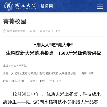
菁菁校园
您当前所在位置：
首页
>
菁菁校园
>
正文
“湖大人”吃“湖大米”
生科院新大米落地餐桌，1500斤米饭免费供应
来源：生命科学学院
作者：文/记者团王谷雨 章潇月 图/记者团柯贤翼 吴家倩 徐子懿
编辑：张灿
时间：2025-01-01
字号：
【大】
【中】
【小】
12月30日中午，“优质大米上餐桌，科技成果
惠师生——湖北武湖水稻科技小院捐赠大米品鉴