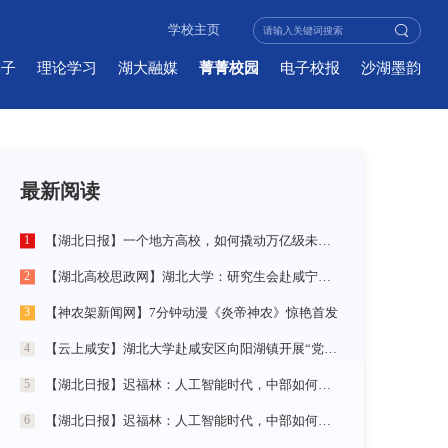
学校主页
学子
理论学习
湖大融媒
菁菁校园
电子校报
沙湖墨韵
最新阅读
【湖北日报】一个地方高校，如何撬动万亿级未来产业
1
【湖北高校思政网】湖北大学：研究生会赴咸宁市开展“党建引领三无小区治理”社会实践活动
2
【神农架新闻网】7分钟动漫《炎帝神农》惊艳首发
3
【云上咸安】湖北大学赴咸安区向阳湖镇开展“党建引领农村社区治理”调研服务活动
4
【湖北日报】迟福林：人工智能时代，中部如何走在前？
5
【湖北日报】迟福林：人工智能时代，中部如何走在前？
6