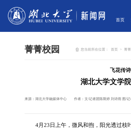
首页
菁菁校园
您当前所在位置：
首页
>
菁
飞花传诗
湖北大学文学
来源：湖北大学融媒体中心
作者：文/记者团陈斯婷 刘诗雨 图/记
4月23日上午，微风和煦，阳光透过