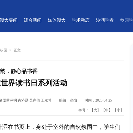
湖大要闻
综合新闻
媒体湖大
学术动态
沙湖学者
琴园
菁校园
>
正文
韵，静心品书香
院世界读书日系列活动
者团翁泽明 肖济磊 吴家倩 王永希
编辑：张灿
时间：2025-04-25
字号：
【大】
【中】
【小】
枝叶洒在书页上，身处于室外的自然氛围中，学生们