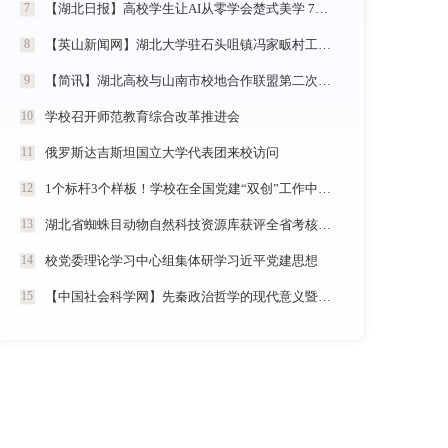
【湖北日报】高校学生让AI从零学会楚式美学 7分钟动漫《炎帝神农》惊艳首发
7
【英山新闻网】湖北大学驻石头咀镇冯家畈村工作队：全力守护人民群众生命财产安全
8
【简讯】湖北高校与山南市校地合作联盟第二次全体会议在我校召开
9
学校召开师范教育综合改革推进会
10
俄罗斯达吉斯坦国立大学代表团来校访问
11
1个标杆3个样板！学校在全国党建“双创”工作中再创佳绩
12
湖北省蜘蛛目动物自然科技资源库获评全省考核优秀
13
校党委理论学习中心组集体研学习近平党建思想
14
【中国社会科学网】先秦政治哲学的现代意义暨《中国政治哲学通史·春秋战国卷（儒墨家）》学术研讨会举行
15