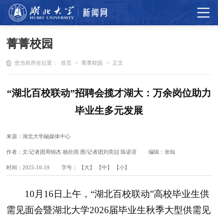
菁菁校园
您当前所在位置：
首页
>
菁菁校园
>
正文
“湖北百校联动”招聘会揽才湖大：万余岗位助力
毕业生多元发展
来源：湖北大学融媒体中心
作者：文/记者团周锦杰 杨欣雨 图/记者团刘奕喆 陈诺语
编辑：张灿
时间：2025-10-19
字号：
【大】
【中】
【小】
10月16日上午，“湖北百校联动”高校毕业生供
需见面会暨湖北大学2026届毕业生秋季大型供需见