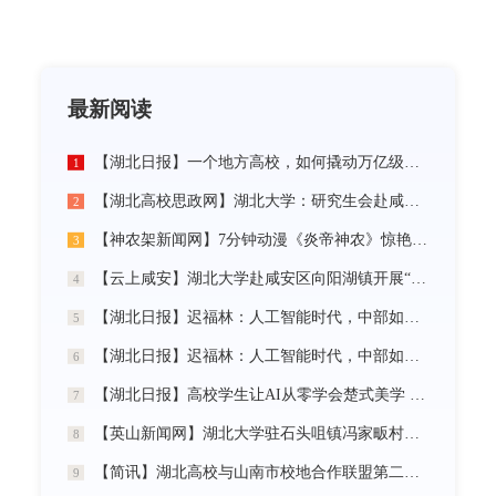
最新阅读
【湖北日报】一个地方高校，如何撬动万亿级未来产业
1
【湖北高校思政网】湖北大学：研究生会赴咸宁市开展“党建引领三无小区治理”社会实践活动
2
【神农架新闻网】7分钟动漫《炎帝神农》惊艳首发
3
【云上咸安】湖北大学赴咸安区向阳湖镇开展“党建引领农村社区治理”调研服务活动
4
【湖北日报】迟福林：人工智能时代，中部如何走在前？
5
【湖北日报】迟福林：人工智能时代，中部如何走在前？
6
【湖北日报】高校学生让AI从零学会楚式美学 7分钟动漫《炎帝神农》惊艳首发
7
【英山新闻网】湖北大学驻石头咀镇冯家畈村工作队：全力守护人民群众生命财产安全
8
【简讯】湖北高校与山南市校地合作联盟第二次全体会议在我校召开
9