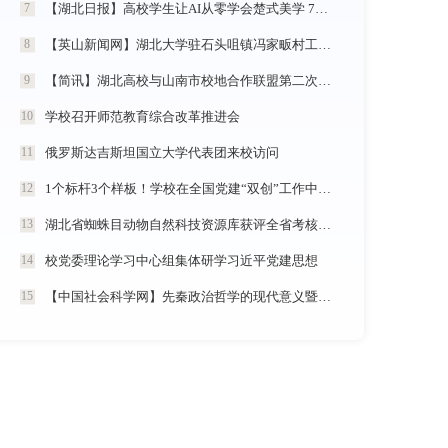
【湖北日报】高校学生让AI从零学会楚式美学 7分钟动漫《炎帝神农》惊艳首发
7
【英山新闻网】湖北大学驻石头咀镇冯家畈村工作队：全力守护人民群众生命财产安全
8
【简讯】湖北高校与山南市校地合作联盟第二次全体会议在我校召开
9
学校召开师范教育综合改革推进会
10
俄罗斯达吉斯坦国立大学代表团来校访问
11
1个标杆3个样板！学校在全国党建“双创”工作中再创佳绩
12
湖北省蜘蛛目动物自然科技资源库获评全省考核优秀
13
校党委理论学习中心组集体研学习近平党建思想
14
【中国社会科学网】先秦政治哲学的现代意义暨《中国政治哲学通史·春秋战国卷（儒墨家）》学术研讨会举行
15