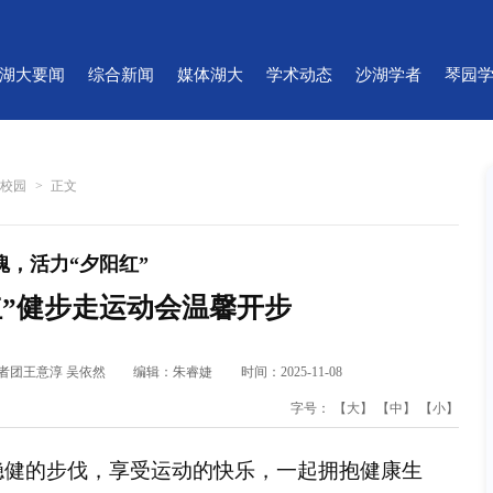
湖大要闻
综合新闻
媒体湖大
学术动态
沙湖学者
琴园
菁校园
>
正文
魄，活力“夕阳红”
红”健步走运动会温馨开步
记者团王意淳 吴依然
编辑：朱睿婕
时间：2025-11-08
字号：
【大】
【中】
【小】
稳健的步伐，享受运动的快乐，一起拥抱健康生