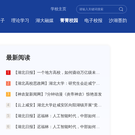
学校主页
学子
理论学习
湖大融媒
菁菁校园
电子校报
沙湖墨韵
最新阅读
【湖北日报】一个地方高校，如何撬动万亿级未来产业
1
【湖北高校思政网】湖北大学：研究生会赴咸宁市开展“党建引领三无小区治理”社会实践活动
2
【神农架新闻网】7分钟动漫《炎帝神农》惊艳首发
3
【云上咸安】湖北大学赴咸安区向阳湖镇开展“党建引领农村社区治理”调研服务活动
4
【湖北日报】迟福林：人工智能时代，中部如何走在前？
5
【湖北日报】迟福林：人工智能时代，中部如何走在前？
6