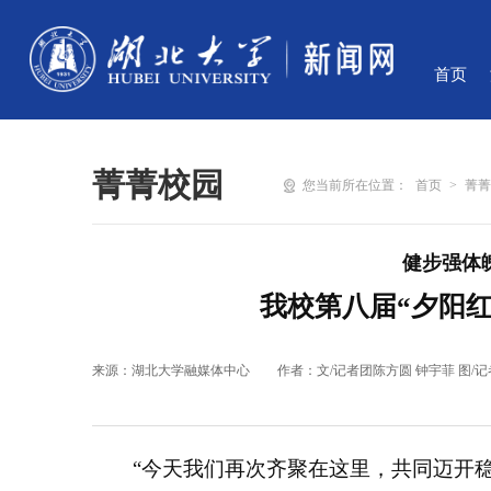
首页
菁菁校园
您当前所在位置：
首页
>
菁
健步强体
我校第八届“夕阳
来源：湖北大学融媒体中心
作者：文/记者团陈方圆 钟宇菲 图/
“今天我们再次齐聚在这里，共同迈开