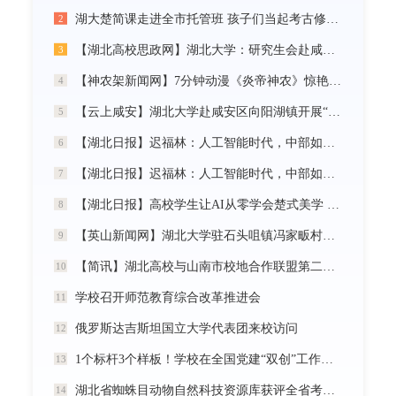
湖大楚简课走进全市托管班 孩子们当起考古修复师
2
【湖北高校思政网】湖北大学：研究生会赴咸宁市开展“党建引领三无小区治理”社会实践活动
3
【神农架新闻网】7分钟动漫《炎帝神农》惊艳首发
4
【云上咸安】湖北大学赴咸安区向阳湖镇开展“党建引领农村社区治理”调研服务活动
5
【湖北日报】迟福林：人工智能时代，中部如何走在前？
6
【湖北日报】迟福林：人工智能时代，中部如何走在前？
7
【湖北日报】高校学生让AI从零学会楚式美学 7分钟动漫《炎帝神农》惊艳首发
8
【英山新闻网】湖北大学驻石头咀镇冯家畈村工作队：全力守护人民群众生命财产安全
9
【简讯】湖北高校与山南市校地合作联盟第二次全体会议在我校召开
10
学校召开师范教育综合改革推进会
11
俄罗斯达吉斯坦国立大学代表团来校访问
12
1个标杆3个样板！学校在全国党建“双创”工作中再创佳绩
13
湖北省蜘蛛目动物自然科技资源库获评全省考核优秀
14