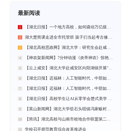
最新阅读
【湖北日报】一个地方高校，如何撬动万亿级未来产业
1
湖大楚简课走进全市托管班 孩子们当起考古修复师
2
【湖北高校思政网】湖北大学：研究生会赴咸宁市开展“党建引领三无小区治理”社会实践活动
3
【神农架新闻网】7分钟动漫《炎帝神农》惊艳首发
4
【云上咸安】湖北大学赴咸安区向阳湖镇开展“党建引领农村社区治理”调研服务活动
5
【湖北日报】迟福林：人工智能时代，中部如何走在前？
6
【湖北日报】迟福林：人工智能时代，中部如何走在前？
7
【湖北日报】高校学生让AI从零学会楚式美学 7分钟动漫《炎帝神农》惊艳首发
8
【英山新闻网】湖北大学驻石头咀镇冯家畈村工作队：全力守护人民群众生命财产安全
9
【简讯】湖北高校与山南市校地合作联盟第二次全体会议在我校召开
10
学校召开师范教育综合改革推进会
11