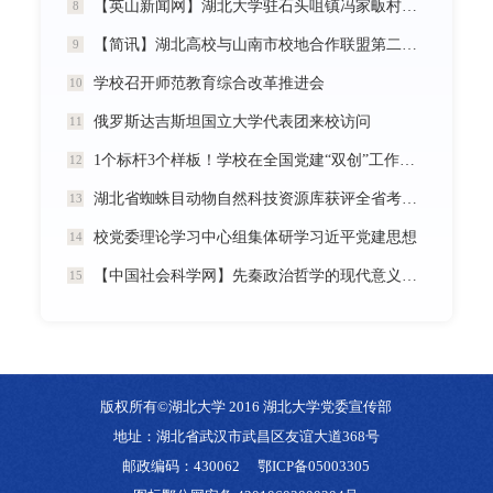
【英山新闻网】湖北大学驻石头咀镇冯家畈村工作队：全力守护人民群众生命财产安全
8
【简讯】湖北高校与山南市校地合作联盟第二次全体会议在我校召开
9
学校召开师范教育综合改革推进会
10
俄罗斯达吉斯坦国立大学代表团来校访问
11
1个标杆3个样板！学校在全国党建“双创”工作中再创佳绩
12
湖北省蜘蛛目动物自然科技资源库获评全省考核优秀
13
校党委理论学习中心组集体研学习近平党建思想
14
【中国社会科学网】先秦政治哲学的现代意义暨《中国政治哲学通史·春秋战国卷（儒墨家）》学术研讨会举行
15
版权所有©湖北大学 2016 湖北大学党委宣传部
地址：湖北省武汉市武昌区友谊大道368号
邮政编码：430062
鄂ICP备05003305