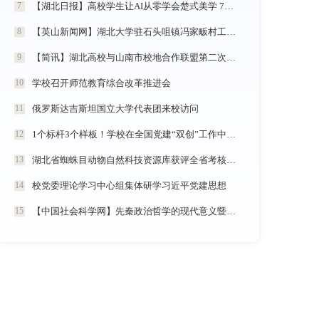
【湖北日报】高校学生让AI从零学会楚式美学 7分钟动漫《炎帝神农》惊艳首发
7
【英山新闻网】湖北大学驻石头咀镇冯家畈村工作队：全力守护人民群众生命财产安全
8
【简讯】湖北高校与山南市校地合作联盟第二次全体会议在我校召开
9
学校召开师范教育综合改革推进会
10
俄罗斯达吉斯坦国立大学代表团来校访问
11
1个标杆3个样板！学校在全国党建“双创”工作中再创佳绩
12
湖北省蜘蛛目动物自然科技资源库获评全省考核优秀
13
校党委理论学习中心组集体研学习近平党建思想
14
【中国社会科学网】先秦政治哲学的现代意义暨《中国政治哲学通史·春秋战国卷（儒墨家）》学术研讨会举行
15