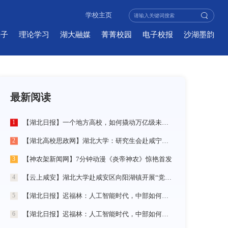
学校主页
学子
理论学习
湖大融媒
菁菁校园
电子校报
沙湖墨韵
最新阅读
【湖北日报】一个地方高校，如何撬动万亿级未来产业
1
【湖北高校思政网】湖北大学：研究生会赴咸宁市开展“党建引领三无小区治理”社会实践活动
2
【神农架新闻网】7分钟动漫《炎帝神农》惊艳首发
3
【云上咸安】湖北大学赴咸安区向阳湖镇开展“党建引领农村社区治理”调研服务活动
4
【湖北日报】迟福林：人工智能时代，中部如何走在前？
5
【湖北日报】迟福林：人工智能时代，中部如何走在前？
6