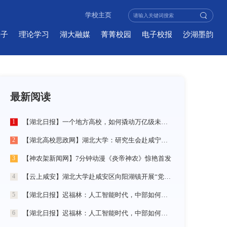
学校主页
学子
理论学习
湖大融媒
菁菁校园
电子校报
沙湖墨韵
最新阅读
【湖北日报】一个地方高校，如何撬动万亿级未来产业
1
【湖北高校思政网】湖北大学：研究生会赴咸宁市开展“党建引领三无小区治理”社会实践活动
2
【神农架新闻网】7分钟动漫《炎帝神农》惊艳首发
3
【云上咸安】湖北大学赴咸安区向阳湖镇开展“党建引领农村社区治理”调研服务活动
4
【湖北日报】迟福林：人工智能时代，中部如何走在前？
5
【湖北日报】迟福林：人工智能时代，中部如何走在前？
6