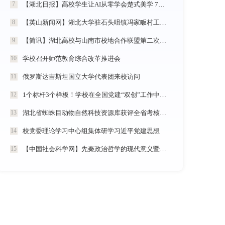
【湖北日报】高校学生让AI从零学会楚式美学 7分钟动漫《炎帝神农》惊艳首发
7
【英山新闻网】湖北大学驻石头咀镇冯家畈村工作队：全力守护人民群众生命财产安全
8
【简讯】湖北高校与山南市校地合作联盟第二次全体会议在我校召开
9
学校召开师范教育综合改革推进会
10
俄罗斯达吉斯坦国立大学代表团来校访问
11
1个标杆3个样板！学校在全国党建“双创”工作中再创佳绩
12
湖北省蜘蛛目动物自然科技资源库获评全省考核优秀
13
校党委理论学习中心组集体研学习近平党建思想
14
【中国社会科学网】先秦政治哲学的现代意义暨《中国政治哲学通史·春秋战国卷（儒墨家）》学术研讨会举行
15