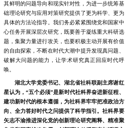
其鲜明的问题导向和现实针对性，为进一步统筹基
础理论研究与应用对策研究提供了更为科学、更为
具体的方法论指导。我们务必紧紧围绕党和国家中
心任务开展深层次研究，既要善于凝练重大科研选
题，集聚力量进行攻关，也要积极主动开展有价值
的自由探索，不断在时代大潮中提升发现真问题、
破解大问题的能力，让学术研究真正回应时代呼
唤。
湖北大学党委书记、湖北省社科联副主席谢红
星认为，“五个必须”是新时代社科界奋进新征程、
建功新时代的根本遵循，为社科界牢牢把准政治方
向、全力答好时代之问提供了科学指引。社科界要
矢志不渝推进深化党的创新理论研究阐释、精准聚