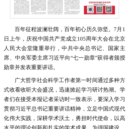
百年征程波澜壮阔，百年初心历久弥坚。7月1
日上午，庆祝中国共产党成立105周年大会在北京
人民大会堂隆重举行，中共中央总书记、国家主
席、中央军委主席习近平向“七一勋章”获得者颁授
勋章并发表重要讲话。
广大哲学社会科学工作者第一时间通过多种方
式收看收听大会盛况，迅速掀起学习研讨热潮。学
者们在接受本报记者采访时一致表示，要深入学习
贯彻习近平总书记重要讲话精神，立足中国式现代
化伟大实践，深耕学术沃土，勇担时代使命，以高
水平的理论创新和扎实的学术成果，为强国建设、