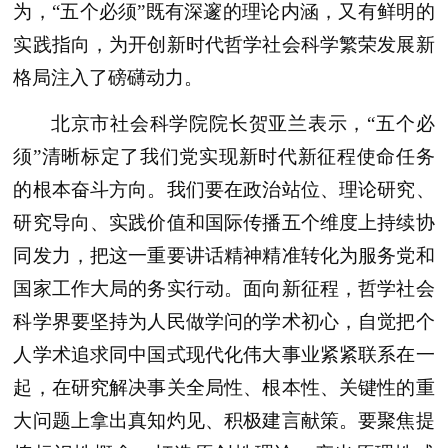
为，“五个必须”既有深邃的理论内涵，又有鲜明的
实践指向，为开创新时代哲学社会科学繁荣发展新
格局注入了磅礴动力。
北京市社会科学院院长贺亚兰表示，“五个必
须”清晰标定了我们党实现新时代新征程使命任务
的根本奋斗方向。我们要在政治站位、理论研究、
研究导向、实践价值和国际传播五个维度上持续协
同发力，把这一重要讲话精神精准转化为服务党和
国家工作大局的务实行动。面向新征程，哲学社会
科学界要坚持为人民做学问的学术初心，自觉把个
人学术追求同中国式现代化伟大事业紧紧联系在一
起，在研究解决事关全局性、根本性、关键性的重
大问题上拿出真知灼见、积极建言献策。要聚焦提