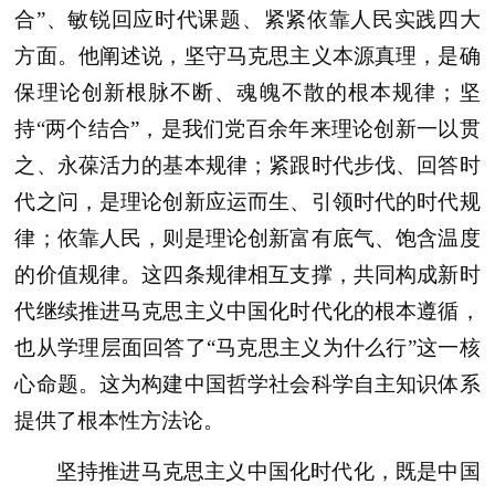
合”、敏锐回应时代课题、紧紧依靠人民实践四大
方面。他阐述说，坚守马克思主义本源真理，是确
保理论创新根脉不断、魂魄不散的根本规律；坚
持“两个结合”，是我们党百余年来理论创新一以贯
之、永葆活力的基本规律；紧跟时代步伐、回答时
代之问，是理论创新应运而生、引领时代的时代规
律；依靠人民，则是理论创新富有底气、饱含温度
的价值规律。这四条规律相互支撑，共同构成新时
代继续推进马克思主义中国化时代化的根本遵循，
也从学理层面回答了“马克思主义为什么行”这一核
心命题。这为构建中国哲学社会科学自主知识体系
提供了根本性方法论。
坚持推进马克思主义中国化时代化，既是中国