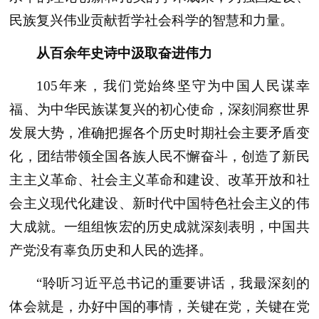
民族复兴伟业贡献哲学社会科学的智慧和力量。
从百余年史诗中汲取奋进伟力
105年来，我们党始终坚守为中国人民谋幸
福、为中华民族谋复兴的初心使命，深刻洞察世界
发展大势，准确把握各个历史时期社会主要矛盾变
化，团结带领全国各族人民不懈奋斗，创造了新民
主主义革命、社会主义革命和建设、改革开放和社
会主义现代化建设、新时代中国特色社会主义的伟
大成就。一组组恢宏的历史成就深刻表明，中国共
产党没有辜负历史和人民的选择。
“聆听习近平总书记的重要讲话，我最深刻的
体会就是，办好中国的事情，关键在党，关键在党