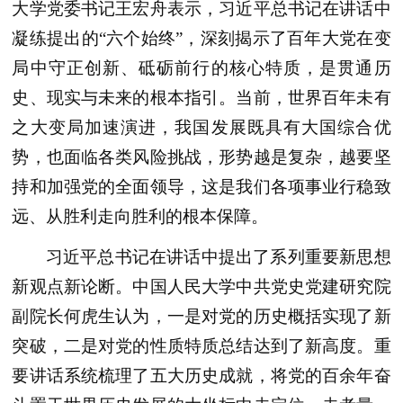
大学党委书记王宏舟表示，习近平总书记在讲话中
凝练提出的“六个始终”，深刻揭示了百年大党在变
局中守正创新、砥砺前行的核心特质，是贯通历
史、现实与未来的根本指引。当前，世界百年未有
之大变局加速演进，我国发展既具有大国综合优
势，也面临各类风险挑战，形势越是复杂，越要坚
持和加强党的全面领导，这是我们各项事业行稳致
远、从胜利走向胜利的根本保障。
习近平总书记在讲话中提出了系列重要新思想
新观点新论断。中国人民大学中共党史党建研究院
副院长何虎生认为，一是对党的历史概括实现了新
突破，二是对党的性质特质总结达到了新高度。重
要讲话系统梳理了五大历史成就，将党的百余年奋