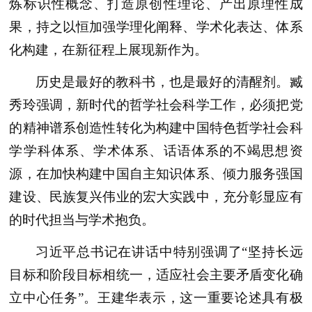
炼标识性概念、打造原创性理论、产出原理性成
果，持之以恒加强学理化阐释、学术化表达、体系
化构建，在新征程上展现新作为。
历史是最好的教科书，也是最好的清醒剂。臧
秀玲强调，新时代的哲学社会科学工作，必须把党
的精神谱系创造性转化为构建中国特色哲学社会科
学学科体系、学术体系、话语体系的不竭思想资
源，在加快构建中国自主知识体系、倾力服务强国
建设、民族复兴伟业的宏大实践中，充分彰显应有
的时代担当与学术抱负。
习近平总书记在讲话中特别强调了“坚持长远
目标和阶段目标相统一，适应社会主要矛盾变化确
立中心任务”。王建华表示，这一重要论述具有极