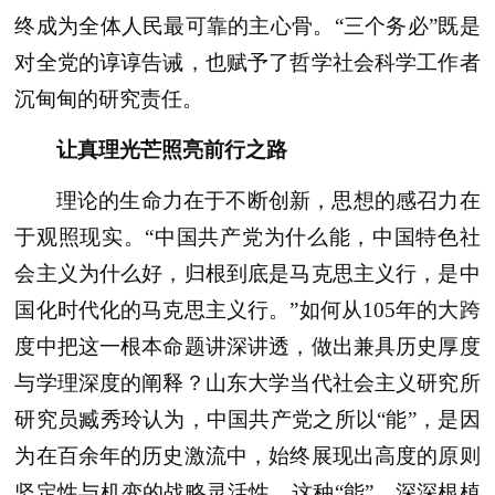
终成为全体人民最可靠的主心骨。“三个务必”既是
对全党的谆谆告诫，也赋予了哲学社会科学工作者
沉甸甸的研究责任。
让真理光芒照亮前行之路
理论的生命力在于不断创新，思想的感召力在
于观照现实。“中国共产党为什么能，中国特色社
会主义为什么好，归根到底是马克思主义行，是中
国化时代化的马克思主义行。”如何从105年的大跨
度中把这一根本命题讲深讲透，做出兼具历史厚度
与学理深度的阐释？山东大学当代社会主义研究所
研究员臧秀玲认为，中国共产党之所以“能”，是因
为在百余年的历史激流中，始终展现出高度的原则
坚定性与机变的战略灵活性。这种“能”，深深根植