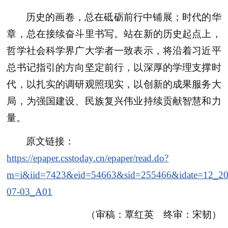
历史的画卷，总在砥砺前行中铺展；时代的华
章，总在接续奋斗里书写。站在新的历史起点上，
哲学社会科学界广大学者一致表示，将沿着习近平
总书记指引的方向坚定前行，以深厚的学理支撑时
代，以扎实的调研观照现实，以创新的成果服务大
局，为强国建设、民族复兴伟业持续贡献智慧和力
量。
原文链接：
https://epaper.csstoday.cn/epaper/read.do?
m=i&iid=7423&eid=54663&sid=255466&idate=12_20
07-03_A01
（审稿：覃红英 终审：宋韧）