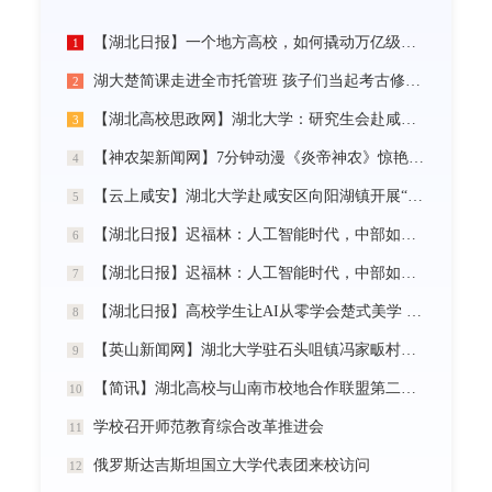
【湖北日报】一个地方高校，如何撬动万亿级未来产业
1
湖大楚简课走进全市托管班 孩子们当起考古修复师
2
【湖北高校思政网】湖北大学：研究生会赴咸宁市开展“党建引领三无小区治理”社会实践活动
3
【神农架新闻网】7分钟动漫《炎帝神农》惊艳首发
4
【云上咸安】湖北大学赴咸安区向阳湖镇开展“党建引领农村社区治理”调研服务活动
5
【湖北日报】迟福林：人工智能时代，中部如何走在前？
6
【湖北日报】迟福林：人工智能时代，中部如何走在前？
7
【湖北日报】高校学生让AI从零学会楚式美学 7分钟动漫《炎帝神农》惊艳首发
8
【英山新闻网】湖北大学驻石头咀镇冯家畈村工作队：全力守护人民群众生命财产安全
9
【简讯】湖北高校与山南市校地合作联盟第二次全体会议在我校召开
10
学校召开师范教育综合改革推进会
11
俄罗斯达吉斯坦国立大学代表团来校访问
12