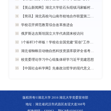
【英山新闻网】湖北大学驻石头咀镇冯家畈村工作队：全力守护人民群众生命财产安全
8
【简讯】湖北高校与山南市校地合作联盟第二次全体会议在我校召开
9
学校召开师范教育综合改革推进会
10
俄罗斯达吉斯坦国立大学代表团来校访问
11
1个标杆3个样板！学校在全国党建“双创”工作中再创佳绩
12
湖北省蜘蛛目动物自然科技资源库获评全省考核优秀
13
校党委理论学习中心组集体研学习近平党建思想
14
【中国社会科学网】先秦政治哲学的现代意义暨《中国政治哲学通史·春秋战国卷（儒墨家）》学术研讨会举行
15
版权所有©湖北大学 2016 湖北大学党委宣传部
地址：湖北省武汉市武昌区友谊大道368号