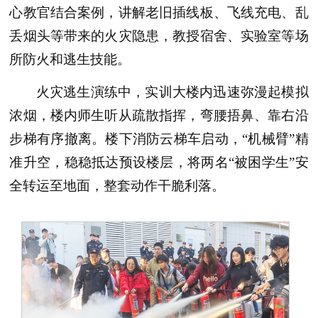
心教官结合案例，讲解老旧插线板、飞线充电、乱
丢烟头等带来的火灾隐患，教授宿舍、实验室等场
所防火和逃生技能。
火灾逃生演练中，实训大楼内迅速弥漫起模拟
浓烟，楼内师生听从疏散指挥，弯腰捂鼻、靠右沿
步梯有序撤离。楼下消防云梯车启动，“机械臂”精
准升空，稳稳抵达预设楼层，将两名“被困学生”安
全转运至地面，整套动作干脆利落。