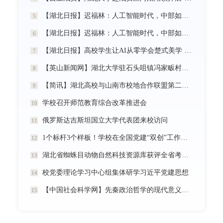
【湖北日报】迟福林：人工智能时代，中部如何走在前？
5
【湖北日报】迟福林：人工智能时代，中部如何走在前？
6
【湖北日报】高校学生让AI从零学会楚式美学 7分钟动漫《炎帝神农》惊艳首发
7
【英山新闻网】湖北大学驻石头咀镇冯家畈村工作队：全力守护人民群众生命财产安全
8
【简讯】湖北高校与山南市校地合作联盟第二次全体会议在我校召开
9
学校召开师范教育综合改革推进会
10
俄罗斯达吉斯坦国立大学代表团来校访问
11
1个标杆3个样板！学校在全国党建“双创”工作中再创佳绩
12
湖北省蜘蛛目动物自然科技资源库获评全省考核优秀
13
校党委理论学习中心组集体研学习近平党建思想
14
【中国社会科学网】先秦政治哲学的现代意义暨《中国政治哲学通史·春秋战国卷（儒墨家）》学术研讨会举行
15