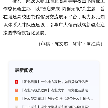
据悉，此次大赛由湖北省高等学校图书情报工
作委员会主办，以“智启未来·阅创无限”为主题，旨
在搭建高校图书馆馆员交流展示平台，助力多元知
识体系人才队伍建设，引导广大馆员以崭新姿态迎
接图书馆数智化发展。
（审稿：陈文超 终审：覃红英）
最新阅读
【湖北日报】一个地方高校，如何撬动万亿级未来产业
1
【湖北高校思政网】湖北大学：研究生会赴咸宁市开展“党建引领三无小区治理”社会实践活动
2
【神农架新闻网】7分钟动漫《炎帝神农》惊艳首发
3
【云上咸安】湖北大学赴咸安区向阳湖镇开展“党建引领农村社区治理”调研服务活动
4