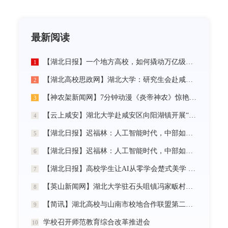
最新阅读
【湖北日报】一个地方高校，如何撬动万亿级未来产业
1
【湖北高校思政网】湖北大学：研究生会赴咸宁市开展“党建引领三无小区治理”社会实践活动
2
【神农架新闻网】7分钟动漫《炎帝神农》惊艳首发
3
【云上咸安】湖北大学赴咸安区向阳湖镇开展“党建引领农村社区治理”调研服务活动
4
【湖北日报】迟福林：人工智能时代，中部如何走在前？
5
【湖北日报】迟福林：人工智能时代，中部如何走在前？
6
【湖北日报】高校学生让AI从零学会楚式美学 7分钟动漫《炎帝神农》惊艳首发
7
【英山新闻网】湖北大学驻石头咀镇冯家畈村工作队：全力守护人民群众生命财产安全
8
【简讯】湖北高校与山南市校地合作联盟第二次全体会议在我校召开
9
学校召开师范教育综合改革推进会
10