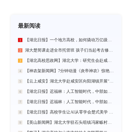
最新阅读
【湖北日报】一个地方高校，如何撬动万亿级未来产业
1
湖大楚简课走进全市托管班 孩子们当起考古修复师
2
【湖北高校思政网】湖北大学：研究生会赴咸宁市开展“党建引领三无小区治理”社会实践活动
3
【神农架新闻网】7分钟动漫《炎帝神农》惊艳首发
4
【云上咸安】湖北大学赴咸安区向阳湖镇开展“党建引领农村社区治理”调研服务活动
5
【湖北日报】迟福林：人工智能时代，中部如何走在前？
6
【湖北日报】迟福林：人工智能时代，中部如何走在前？
7
【湖北日报】高校学生让AI从零学会楚式美学 7分钟动漫《炎帝神农》惊艳首发
8
【英山新闻网】湖北大学驻石头咀镇冯家畈村工作队：全力守护人民群众生命财产安全
9