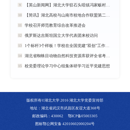
【英山新闻网】湖北大学驻石头咀镇冯家畈村工作队：全力守护人民群众生命财产安全
9
【简讯】湖北高校与山南市校地合作联盟第二次全体会议在我校召开
10
学校召开师范教育综合改革推进会
11
俄罗斯达吉斯坦国立大学代表团来校访问
12
1个标杆3个样板！学校在全国党建“双创”工作中再创佳绩
13
湖北省蜘蛛目动物自然科技资源库获评全省考核优秀
14
校党委理论学习中心组集体研学习近平党建思想
15
版权所有©湖北大学 2016 湖北大学党委宣传部
地址：湖北省武汉市武昌区友谊大道368号
邮政编码：430062
鄂ICP备05003305
图标鄂公网安备 42010602000204号