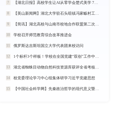
【湖北日报】高校学生让AI从零学会楚式美学 7分钟动漫《炎帝神农》惊艳首发
7
【英山新闻网】湖北大学驻石头咀镇冯家畈村工作队：全力守护人民群众生命财产安全
8
【简讯】湖北高校与山南市校地合作联盟第二次全体会议在我校召开
9
学校召开师范教育综合改革推进会
10
俄罗斯达吉斯坦国立大学代表团来校访问
11
1个标杆3个样板！学校在全国党建“双创”工作中再创佳绩
12
湖北省蜘蛛目动物自然科技资源库获评全省考核优秀
13
校党委理论学习中心组集体研学习近平党建思想
14
【中国社会科学网】先秦政治哲学的现代意义暨《中国政治哲学通史·春秋战国卷（儒墨家）》学术研讨会举行
15