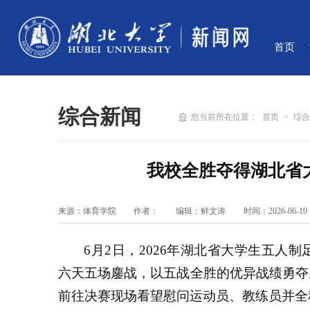
首页
综合新闻
您当前所在位置：
首页
>
综
我校全胜夺得湖北省
来源：体育学院
作者：
编辑：鲜文涛
时间：2026-06-10
6月2日，2026年湖北省大学生五人
六天五场鏖战，以五战全胜的优异战绩勇夺
前往决赛现场看望慰问运动员、教练员并全