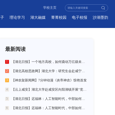
学校主页
学子
理论学习
湖大融媒
菁菁校园
电子校报
沙湖墨韵
最新阅读
【湖北日报】一个地方高校，如何撬动万亿级未来产业
1
【湖北高校思政网】湖北大学：研究生会赴咸宁市开展“党建引领三无小区治理”社会实践活动
2
【神农架新闻网】7分钟动漫《炎帝神农》惊艳首发
3
【云上咸安】湖北大学赴咸安区向阳湖镇开展“党建引领农村社区治理”调研服务活动
4
【湖北日报】迟福林：人工智能时代，中部如何走在前？
5
【湖北日报】迟福林：人工智能时代，中部如何走在前？
6