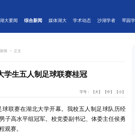
湖大要闻
综合新闻
媒体湖大
学术动态
沙湖学者
琴园
合新闻
>
正文
大学生五人制足球联赛桂冠
字号：
【大】
【中】
【小】
制足球联赛在湖北大学开幕。我校五人制足球队历经
男子高水平组冠军。校党委副书记、体委主任侯勇
程观赛。