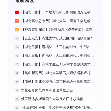
最新阅读
【湖北日报】一个地方高校，如何撬动万亿级未来产业
1
【湖北高校思政网】湖北大学：研究生会赴咸宁市开展“党建引领三无小区治理”社会实践活动
2
【神农架新闻网】7分钟动漫《炎帝神农》惊艳首发
3
【云上咸安】湖北大学赴咸安区向阳湖镇开展“党建引领农村社区治理”调研服务活动
4
【湖北日报】迟福林：人工智能时代，中部如何走在前？
5
【湖北日报】迟福林：人工智能时代，中部如何走在前？
6
【湖北日报】高校学生让AI从零学会楚式美学 7分钟动漫《炎帝神农》惊艳首发
7
【英山新闻网】湖北大学驻石头咀镇冯家畈村工作队：全力守护人民群众生命财产安全
8
【简讯】湖北高校与山南市校地合作联盟第二次全体会议在我校召开
9
学校召开师范教育综合改革推进会
10
俄罗斯达吉斯坦国立大学代表团来校访问
11
1个标杆3个样板！学校在全国党建“双创”工作中再创佳绩
12