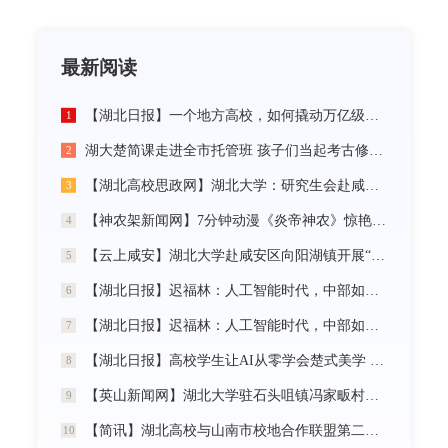
最新阅读
【湖北日报】一个地方高校，如何撬动万亿级未来产业
1
湖大楚简课走进全市托管班 孩子们当起考古修复师
2
【湖北高校思政网】湖北大学：研究生会赴咸宁市开展“党建引领三无小区治理”社会实践活动
3
【神农架新闻网】7分钟动漫《炎帝神农》惊艳首发
4
【云上咸安】湖北大学赴咸安区向阳湖镇开展“党建引领农村社区治理”调研服务活动
5
【湖北日报】迟福林：人工智能时代，中部如何走在前？
6
【湖北日报】迟福林：人工智能时代，中部如何走在前？
7
【湖北日报】高校学生让AI从零学会楚式美学 7分钟动漫《炎帝神农》惊艳首发
8
【英山新闻网】湖北大学驻石头咀镇冯家畈村工作队：全力守护人民群众生命财产安全
9
【简讯】湖北高校与山南市校地合作联盟第二次全体会议在我校召开
10