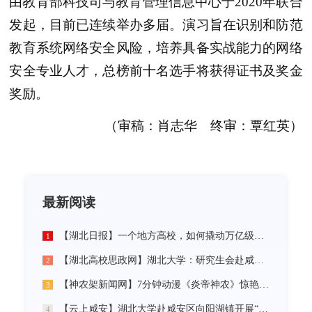
由教育部科技司与教育管理信息中心于2020年联合
发起，目前已连续举办多届。演习旨在识别和防范
教育系统网络安全风险，培养具备实战能力的网络
安全专业人才，总榜前十名选手将获得证书及奖金
奖励。
（审稿：肖志华 终审：覃红英）
最新阅读
【湖北日报】一个地方高校，如何撬动万亿级未来产业
1
【湖北高校思政网】湖北大学：研究生会赴咸宁市开展“党建引领三无小区治理”社会实践活动
2
【神农架新闻网】7分钟动漫《炎帝神农》惊艳首发
3
【云上咸安】湖北大学赴咸安区向阳湖镇开展“党建引领农村社区治理”调研服务活动
4