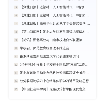
【湖北日报】迟福林：人工智能时代，中部如何走在前？
5
【湖北日报】迟福林：人工智能时代，中部如何走在前？
6
【湖北日报】高校学生让AI从零学会楚式美学 7分钟动漫《炎帝神农》惊艳首发
7
【英山新闻网】湖北大学驻石头咀镇冯家畈村工作队：全力守护人民群众生命财产安全
8
【简讯】湖北高校与山南市校地合作联盟第二次全体会议在我校召开
9
学校召开师范教育综合改革推进会
10
俄罗斯达吉斯坦国立大学代表团来校访问
11
1个标杆3个样板！学校在全国党建“双创”工作中再创佳绩
12
湖北省蜘蛛目动物自然科技资源库获评全省考核优秀
13
校党委理论学习中心组集体研学习近平党建思想
14
【中国社会科学网】先秦政治哲学的现代意义暨《中国政治哲学通史·春秋战国卷（儒墨家）》学术研讨会举行
15