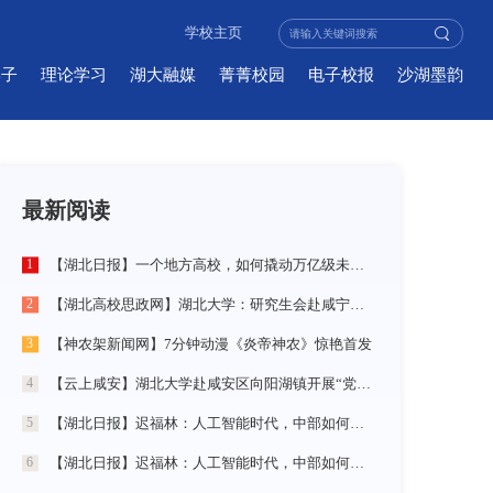
学校主页
学子
理论学习
湖大融媒
菁菁校园
电子校报
沙湖墨韵
最新阅读
【湖北日报】一个地方高校，如何撬动万亿级未来产业
1
【湖北高校思政网】湖北大学：研究生会赴咸宁市开展“党建引领三无小区治理”社会实践活动
2
【神农架新闻网】7分钟动漫《炎帝神农》惊艳首发
3
【云上咸安】湖北大学赴咸安区向阳湖镇开展“党建引领农村社区治理”调研服务活动
4
【湖北日报】迟福林：人工智能时代，中部如何走在前？
5
【湖北日报】迟福林：人工智能时代，中部如何走在前？
6