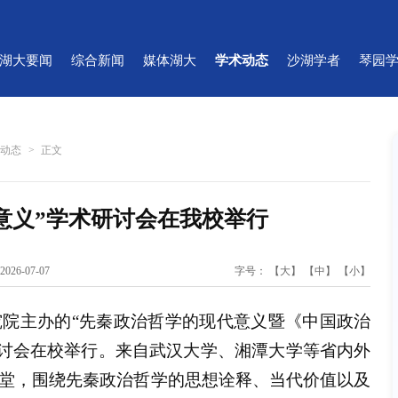
湖大要闻
综合新闻
媒体湖大
学术动态
沙湖学者
琴园
术动态
>
正文
意义”学术研讨会在我校举行
26-07-07
字号：
【大】
【中】
【小】
究院主办的“先秦政治哲学的现代意义暨《中国政治
研讨会在校举行。来自武汉大学、湘潭大学等省内外
堂，围绕先秦政治哲学的思想诠释、当代价值以及