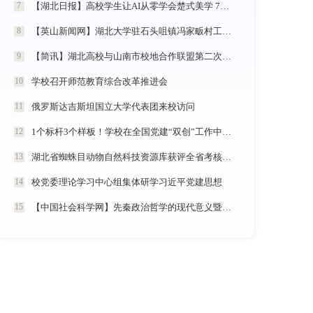
【湖北日报】高校学生让AI从零学会楚式美学 7分钟动漫《炎帝神农》惊艳首发
7
【英山新闻网】湖北大学驻石头咀镇冯家畈村工作队：全力守护人民群众生命财产安全
8
【简讯】湖北高校与山南市校地合作联盟第二次全体会议在我校召开
9
学校召开师范教育综合改革推进会
10
俄罗斯达吉斯坦国立大学代表团来校访问
11
1个标杆3个样板！学校在全国党建“双创”工作中再创佳绩
12
湖北省蜘蛛目动物自然科技资源库获评全省考核优秀
13
校党委理论学习中心组集体研学习近平党建思想
14
【中国社会科学网】先秦政治哲学的现代意义暨《中国政治哲学通史·春秋战国卷（儒墨家）》学术研讨会举行
15