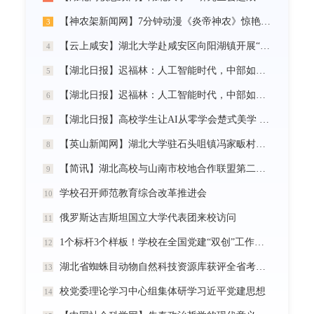
【神农架新闻网】7分钟动漫《炎帝神农》惊艳首发
3
【云上咸安】湖北大学赴咸安区向阳湖镇开展“党建引领农村社区治理”调研服务活动
4
【湖北日报】迟福林：人工智能时代，中部如何走在前？
5
【湖北日报】迟福林：人工智能时代，中部如何走在前？
6
【湖北日报】高校学生让AI从零学会楚式美学 7分钟动漫《炎帝神农》惊艳首发
7
【英山新闻网】湖北大学驻石头咀镇冯家畈村工作队：全力守护人民群众生命财产安全
8
【简讯】湖北高校与山南市校地合作联盟第二次全体会议在我校召开
9
学校召开师范教育综合改革推进会
10
俄罗斯达吉斯坦国立大学代表团来校访问
11
1个标杆3个样板！学校在全国党建“双创”工作中再创佳绩
12
湖北省蜘蛛目动物自然科技资源库获评全省考核优秀
13
校党委理论学习中心组集体研学习近平党建思想
14