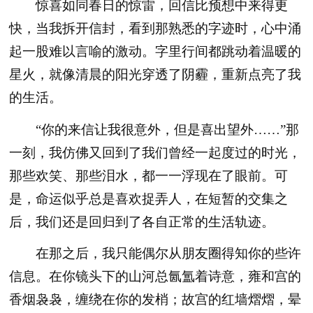
惊喜如同春日的惊雷，回信比预想中来得更
快，当我拆开信封，看到那熟悉的字迹时，心中涌
起一股难以言喻的激动。字里行间都跳动着温暖的
星火，就像清晨的阳光穿透了阴霾，重新点亮了我
的生活。
“你的来信让我很意外，但是喜出望外……”那
一刻，我仿佛又回到了我们曾经一起度过的时光，
那些欢笑、那些泪水，都一一浮现在了眼前。可
是，命运似乎总是喜欢捉弄人，在短暂的交集之
后，我们还是回归到了各自正常的生活轨迹。
在那之后，我只能偶尔从朋友圈得知你的些许
信息。在你镜头下的山河总氤氲着诗意，雍和宫的
香烟袅袅，缠绕在你的发梢；故宫的红墙熠熠，晕