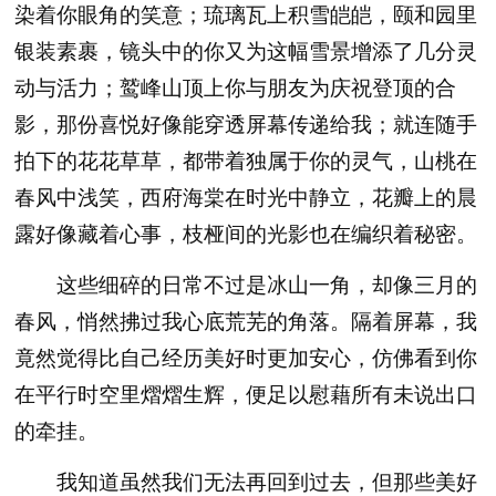
染着你眼角的笑意；琉璃瓦上积雪皑皑，颐和园里
银装素裹，镜头中的你又为这幅雪景增添了几分灵
动与活力；鹫峰山顶上你与朋友为庆祝登顶的合
影，那份喜悦好像能穿透屏幕传递给我；就连随手
拍下的花花草草，都带着独属于你的灵气，山桃在
春风中浅笑，西府海棠在时光中静立，花瓣上的晨
露好像藏着心事，枝桠间的光影也在编织着秘密。
这些细碎的日常不过是冰山一角，却像三月的
春风，悄然拂过我心底荒芜的角落。隔着屏幕，我
竟然觉得比自己经历美好时更加安心，仿佛看到你
在平行时空里熠熠生辉，便足以慰藉所有未说出口
的牵挂。
我知道虽然我们无法再回到过去，但那些美好