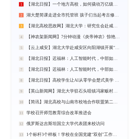
【湖北日报】一个地方高校，如何撬动万亿级未来产业
1
湖大楚简课走进全市托管班 孩子们当起考古修复师
2
【湖北高校思政网】湖北大学：研究生会赴咸宁市开展“党建引领三无小区治理”社会实践活动
3
【神农架新闻网】7分钟动漫《炎帝神农》惊艳首发
4
【云上咸安】湖北大学赴咸安区向阳湖镇开展“党建引领农村社区治理”调研服务活动
5
【湖北日报】迟福林：人工智能时代，中部如何走在前？
6
【湖北日报】迟福林：人工智能时代，中部如何走在前？
7
【湖北日报】高校学生让AI从零学会楚式美学 7分钟动漫《炎帝神农》惊艳首发
8
【英山新闻网】湖北大学驻石头咀镇冯家畈村工作队：全力守护人民群众生命财产安全
9
【简讯】湖北高校与山南市校地合作联盟第二次全体会议在我校召开
10
学校召开师范教育综合改革推进会
11
俄罗斯达吉斯坦国立大学代表团来校访问
12
1个标杆3个样板！学校在全国党建“双创”工作中再创佳绩
13