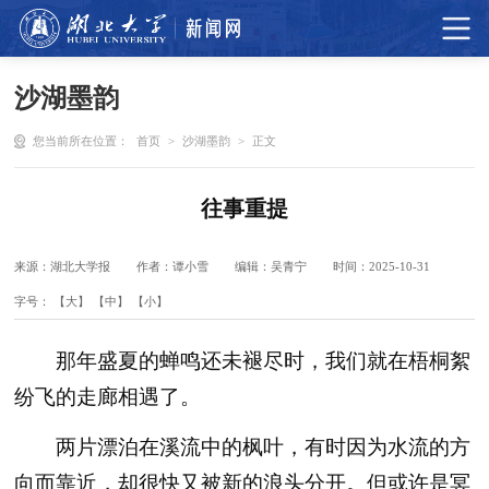
沙湖墨韵
您当前所在位置：
首页
>
沙湖墨韵
>
正文
往事重提
来源：湖北大学报
作者：谭小雪
编辑：吴青宁
时间：2025-10-31
字号：
【大】
【中】
【小】
那年盛夏的蝉鸣还未褪尽时，我们就在梧桐絮
纷飞的走廊相遇了。
两片漂泊在溪流中的枫叶，有时因为水流的方
向而靠近，却很快又被新的浪头分开。但或许是冥