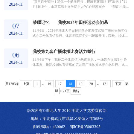
“恭喜你中奖啦！送你一个解压捏捏，把所有坏情绪‘捏’出来！”11
三种题型，其内容涉及新能源专业知识和电动车安全常...
2024-11
月8日上午，由马克思主义学院主办的“心理游园会——情绪‘小卖
铺’”在嘉会园前火热进行。活动现场布置得温馨而富有创意，各种
情绪调节的小游戏和道具琳琅满目，引得众多学生驻足。此次心理
荣耀记忆——我校2024年田径运动会闭幕
游园会形式丰富多样。情绪“垃圾桶”游戏里，学生们写下烦恼，扔
07
进代表不同负面情绪的垃圾桶；“拼”出情绪游戏中，学生们巧妙组
11月6日，2024年湖北大学田径运动会闭幕仪式暨广播体操颁奖仪
合文字，拼字成诗，用诗表达情绪；还有刮...
2024-11
式在二号体育馆举行。体育学院院党委书记殷云飞，院长、校体委
副主任张春合，校体委全体成员和各学院代表队参加仪式。校体委
秘书长、体育学院副院长张强弓主持本次闭幕式。伴随着运动会进
我校第九套广播体操比赛活力举行
行曲，26个学院代表方阵依次入场，整齐地站成一排，共同期待着
06
最终成绩的揭晓。随后，全体师生起立，升国旗，奏唱国歌。裁判
11月6日下午，我校二号体育馆内热闹非凡，一场旨在提高学生身
长张强弓在闭幕式上宣布了本次运动会和广播体操比赛的...
2024-11
体素质、推动校园体育锻炼的第九套广播体操比赛在此举行。比赛
共有26个学院的学生参与，来自体育学院的五位老师担任评委。比
赛在紧张而有序的氛围中拉开帷幕。随着领操员口令，各学院代表
队伍依次入场。统一的服装、规范的齐步动作、多样的入场设计，
...
...
共1203条
第
上页
1
16
17
18
19
20
121
下页
充分展示了各学院饱满的精神风貌。在广播体操的音乐响起后，各
学院队伍昂首挺胸，动作娴熟整齐，伸臂、扩胸、转体、...
/121页
跳转
版权所有©湖北大学 2016 湖北大学党委宣传部
地址：湖北省武汉市武昌区友谊大道368号
邮政编码：430062
鄂ICP备05003305