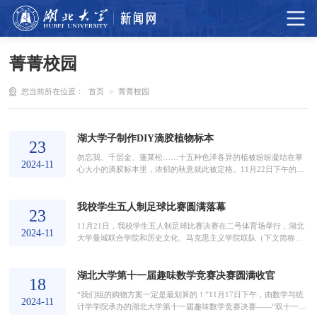
菁菁校园
您当前所在位置：
首页
>
菁菁校园
湖大学子制作DIY滴胶植物标本
23
勿忘我、千层金、蓬莱松……十五种色泽各异的植被纷纷凝结在掌
2024-11
心大小的滴胶标本里，浓郁的秋意就此被定格。11月22日下午的嘉
会园前，由材料科学与工程学院主办的“塑心秋续·手工制作秋季滴
胶植物标本”活动吸引了众多学生参与。在五名志愿者的引导下，参
我校学生五人制足球比赛圆满落幕
与者们拣选出心仪的花材和模具进行制作。使用无影胶铺陈模具并
23
向四周倾斜流平，依次制成上中下三层胶体，其中中层用于包裹固
11月21日，我校学生五人制足球比赛决赛在二号体育场举行，湖北
定放入的花材。直到各层胶体均被紫外线灯照射凝结...
2024-11
大学曼城联合学院和历史文化、马克思主义学院联队（下文简称历
马联队）争夺本次比赛的冠军。决赛共计40分钟，分为上下两
场。“球进了！”历马联队的10号球员伊力扎提凭借灵活的身手巧妙
湖北大学第十一届趣味数学竞赛决赛圆满收官
躲避，率先为队伍赢得一分，瞬间点燃了球场的热情。湖北大学曼
18
城联合学院球队也不甘示弱，迅速追平比分。此后，两队比分一直
“我们组的购物方案一定是最划算的！”11月17日下午，由数学与统
紧咬不放，难分伯仲。上半场以3:3平局结束。短暂休息后...
2024-11
计学学院承办的湖北大学第十一届趣味数学竞赛决赛——“双十一满