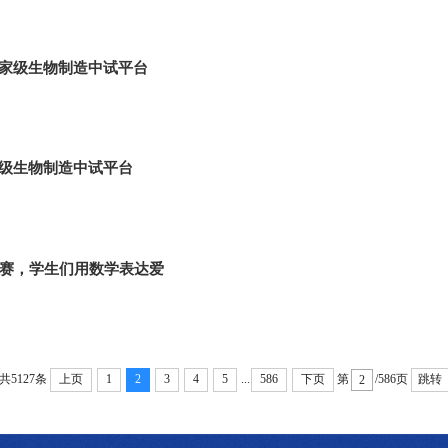
家级生物制造中试平台
级生物制造中试平台
大赛，学生们用数学表达爱
...
共5127条
第
/586页
上页
1
2
3
4
5
586
下页
跳转