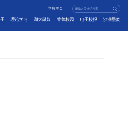
学校主页
学子
理论学习
湖大融媒
菁菁校园
电子校报
沙湖墨韵