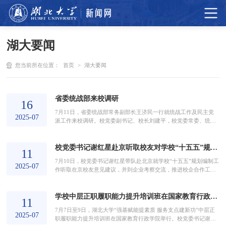
湖大要闻
您当前所在位置：
首页
>
湖大要闻
省委统战部来校调研
16
7月11日，省委统战部常务副部长王济民一行就统战工作及民主党
2025-07
派工作来校调研。校党委副书记、校长刘建平，校党委常委、统战
部部长章天金，统战部相关人员以及各民主党派基层组织负责人参
加活动。刘建平对王济民一行莅临指导表示欢迎，对省委统战部一
校党委书记谢红星赴京听取校友对学校“十五五”规划意见建议并推进校企合作
直以来的关心支持表示感谢，并简要介绍学校近年来改革发展情
11
况。他指出，学校党委高度重视统一战线工作，深入学习贯彻习近
7月10日，校党委书记谢红星带队赴北京就学校“十五五”规划编制工
平总书记关于做好新时代党的统一战线工作的重要思想，切...
2025-07
作听取在京校友意见建议，并到企业考察交流，推进校企合作工
作。校党委副书记侯勇，学校相关单位负责人参加活动。座谈会
上，湖北省驻京办党组成员、副主任李冰致欢迎词，学科建设与发
学校中层正职履职能力提升培训班在国家教育行政学院举行
展规划处汇报学校发展近况及“十五五”规划编制情况，中国新闻文
11
化促进会理事会会长、人民日报社原副总编辑张首映作主旨发言。
7月7日至9日，湖北大学“强基赋能提素质 服务支点建新功”中层正
座谈会由北京校友会会长叶海涛主持。深圳理工大学合...
2025-07
职履职能力提升培训班在国家教育行政学院举行。校党委书记谢红