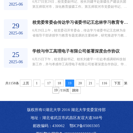
6月27日至29日，校党委副书记、校长刘建平赴新疆生产建设兵团
要深刻认识抓好巡察整改是当前和今后一个时期最严肃...
2025-06
第五师双河市，深化教育援疆工作。第五师双河市党委副书记、师
长王强，党委常委、副政委、组织部部长张璟，副师长陈伟，湖北
省援疆工作前方指挥部副总指挥李建峰出席相关活动。对口援疆和
校党委常委会传达学习省委书记王忠林学习教育专题党课精神
校地合作座谈会上，刘建平表示，与第五师双河市共建湖北大学附
29
属双河市实验学校，是湖北大学贯彻落实新时代党的治疆方略的具
6月29日上午，校党委召开常委会，传达学习省委书记王忠林为全
体措施。湖北大学将以此次共建为契机，进一步深化双方...
2025-06
省领导干部讲授学习教育专题党课的主要精神，研究推进学习教育
持续走深走实有关工作。校党委书记谢红星主持会议并讲话，全体
校领导作交流发言，学校有关部门和学习教育专班主要负责同志列
学校与华工高理电子有限公司签署深度合作协议
席会议。会上，谢红星传达并领学了王忠林书记党课精神，全体校
25
领导逐一谈了学习体会并汇报个人开展“学查改”的有关情况，驻校
6月25日下午，校党委副书记、校长刘建平一行赴孝感调研科技创
纪检监察组、校纪委，党委组织部，党委宣传部等学习...
2025-06
新工作，并与孝感华工高理电子有限公司签署深度合作协议。华工
高理总经理聂波、学校相关单位负责人和企业代表等出席有关活
动。刘建平一行参观了华工高理展厅和实验室，详细了解实验室整
体运行情况。聂波对刘建平一行表示热烈欢迎，并简要介绍企业研
...
...
共1158条
第
上页
1
17
18
19
20
21
116
下页
发情况。希望在智能传感技术领域搭建产学研融合创新平台、共建
实习实践基地，开展校企深度合作。刘建平介绍了湖北大学...
/116页
跳转
版权所有©湖北大学 2016 湖北大学党委宣传部
地址：湖北省武汉市武昌区友谊大道368号
邮政编码：430062
鄂ICP备05003305