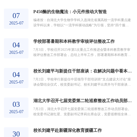
星，校党委副书记、校长刘建平等全体校领导、全校中层正职领导
干部参加学习培训。7月7日上午，培训班开班。国家教育行政学院
P450酶的生物魔法：小元件推动大智造
副院长陈睿主持开班式并致辞。刘建平作动员讲话。在3天的培训期
07
间，培训班分为五个小组，聚焦“懂政治懂教育”核心要求，开展专
编者按：自湖北大学生物学学科入选湖北省属高校一流学科重点建
题报告、现场教学、专题研讨等教学活动。北京物...
2025-07
设学科以来，学校以“一流学科驱动战略”为引领，坚持“四个服
务”，着力在有组织培养拔尖创新人才、有组织推进科技创新、有组
织服务国家和区域经济社会发展等方面创新突破、争创一流，推动
学校部署暑期和本科教学审核评估整改工作
生物学一流学科建设取得显著进步。在“双一流”建设的冲刺时刻，
04
党委宣传部组织力量深入一线，探访生物学一流学科建设背后的“湖
7月3日，学校召开2025年第5次重点工作推进会暨本科教育教学审
大故事”，与创新者同行，为奋斗者加油！首篇...
2025-07
核评估整改工作部署会，总结上半年工作，部署暑期和本科教育教
学审核评估整改工作。校党委书记谢红星作总结讲话，校党委副书
记、校长刘建平部署工作，全体校领导、全校中层干部、师生代表
校长刘建平与新提任干部座谈：在解决问题中看本事见真章
参加会议。校党委常委章天金主持会议。会上，学科建设与发展规
04
划处、人事处、研究生院、本科生院、人文社会科学研究院、科学
7月2日，学校举行新提任中层领导干部培训班“支点建设大讨论”座
技术发展研究院等部门，分别汇报了上半年有关工作完成...
2025-07
谈会暨结业仪式，校党委副书记、校长刘建平出席并与干部座谈，
叮嘱新提任干部要强化岗位意识、责任意识，恪尽职守抓好本职工
作，盯着问题攻坚克难，在解决好问题中看本事见真章，以善作善
湖北大学召开七届党委第二轮巡察整改工作动员部署会
成的实绩实效加快学校改革发展步伐，为湖北支点建设作出更大贡
03
献。今年4月以来，学校党委落实省委“干部素质提升年”工作部署，
7月2日，湖北大学召开七届党委第二轮巡察整改工作动员部署会。
深化实施“新时代干部素质能力提升工程”，组织...
2025-07
校党委书记谢红星、党委副书记李莉出席会议，党委巡察组全体成
员，被巡察单位领导班子成员，管理部门主要负责人，各二级单位
党组织书记、纪检委员参加会议。省纪委监委驻湖北大学纪检监察
校长刘建平赴新疆深化教育援疆工作
组组长，校党委常委、纪委书记吴明新主持会议。会议通报了七届
30
党委第二轮巡察工作综合情况。谢红星在讲话中指出，全校各单位