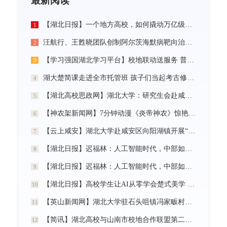
最新阅读
【湖北日报】一个地方高校，如何撬动万亿级未来产业
1
汪航行、王甦晓团队创制阿尔茨海默病靶向治疗新材料
2
【学习强国湖北学习平台】校地联动送服务 普法智援润乡野 湖北大学开展基层“三送”活动
3
湖大楚简课走进全市托管班 孩子们当起考古修复师
4
【湖北高校思政网】湖北大学：研究生会赴咸宁市开展“党建引领三无小区治理”社会实践活动
5
【神农架新闻网】7分钟动漫《炎帝神农》惊艳首发
6
【云上咸安】湖北大学赴咸安区向阳湖镇开展“党建引领农村社区治理”调研服务活动
7
【湖北日报】迟福林：人工智能时代，中部如何走在前？
8
【湖北日报】迟福林：人工智能时代，中部如何走在前？
9
【湖北日报】高校学生让AI从零学会楚式美学 7分钟动漫《炎帝神农》惊艳首发
10
【英山新闻网】湖北大学驻石头咀镇冯家畈村工作队：全力守护人民群众生命财产安全
11
【简讯】湖北高校与山南市校地合作联盟第二次全体会议在我校召开
12