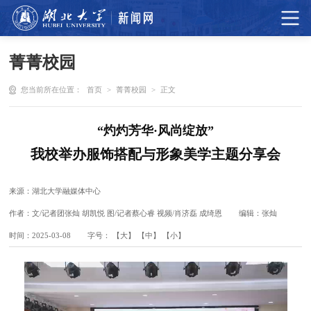
菁菁校园
您当前所在位置：
首页
>
菁菁校园
>
正文
“灼灼芳华·风尚绽放”
我校举办服饰搭配与形象美学主题分享会
来源：湖北大学融媒体中心
作者：文/记者团张灿 胡凯悦 图/记者蔡心睿 视频/肖济磊 成绮恩
编辑：张灿
时间：2025-03-08
字号：
【大】
【中】
【小】