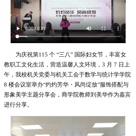
为庆祝第115 个 “三八” 国际妇女节，丰富女
教职工文化生活，营造温馨人文环境，3 月 7 日上
午，我校机关党委与机关工会于数学与统计学学院
8 楼会议室举办“灼灼芳华・风尚绽放”服饰搭配与
形象美学主题分享会，商学院教师刘美华作为嘉宾
进行分享。