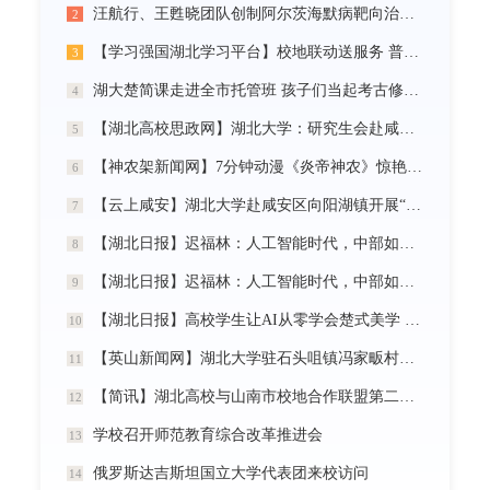
汪航行、王甦晓团队创制阿尔茨海默病靶向治疗新材料
2
【学习强国湖北学习平台】校地联动送服务 普法智援润乡野 湖北大学开展基层“三送”活动
3
湖大楚简课走进全市托管班 孩子们当起考古修复师
4
【湖北高校思政网】湖北大学：研究生会赴咸宁市开展“党建引领三无小区治理”社会实践活动
5
【神农架新闻网】7分钟动漫《炎帝神农》惊艳首发
6
【云上咸安】湖北大学赴咸安区向阳湖镇开展“党建引领农村社区治理”调研服务活动
7
【湖北日报】迟福林：人工智能时代，中部如何走在前？
8
【湖北日报】迟福林：人工智能时代，中部如何走在前？
9
【湖北日报】高校学生让AI从零学会楚式美学 7分钟动漫《炎帝神农》惊艳首发
10
【英山新闻网】湖北大学驻石头咀镇冯家畈村工作队：全力守护人民群众生命财产安全
11
【简讯】湖北高校与山南市校地合作联盟第二次全体会议在我校召开
12
学校召开师范教育综合改革推进会
13
俄罗斯达吉斯坦国立大学代表团来校访问
14