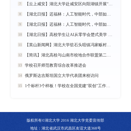
【云上咸安】湖北大学赴咸安区向阳湖镇开展“党建引领农村社区治理”调研服务活动
7
【湖北日报】迟福林：人工智能时代，中部如何走在前？
8
【湖北日报】迟福林：人工智能时代，中部如何走在前？
9
【湖北日报】高校学生让AI从零学会楚式美学 7分钟动漫《炎帝神农》惊艳首发
10
【英山新闻网】湖北大学驻石头咀镇冯家畈村工作队：全力守护人民群众生命财产安全
11
【简讯】湖北高校与山南市校地合作联盟第二次全体会议在我校召开
12
学校召开师范教育综合改革推进会
13
俄罗斯达吉斯坦国立大学代表团来校访问
14
1个标杆3个样板！学校在全国党建“双创”工作中再创佳绩
15
版权所有©湖北大学 2016 湖北大学党委宣传部
地址：湖北省武汉市武昌区友谊大道368号