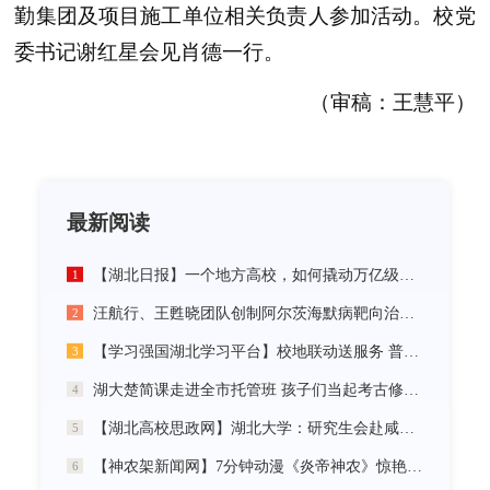
勤集团及项目施工单位相关负责人参加活动。校党
委书记谢红星会见肖德一行。
（审稿：王慧平）
最新阅读
【湖北日报】一个地方高校，如何撬动万亿级未来产业
1
汪航行、王甦晓团队创制阿尔茨海默病靶向治疗新材料
2
【学习强国湖北学习平台】校地联动送服务 普法智援润乡野 湖北大学开展基层“三送”活动
3
湖大楚简课走进全市托管班 孩子们当起考古修复师
4
【湖北高校思政网】湖北大学：研究生会赴咸宁市开展“党建引领三无小区治理”社会实践活动
5
【神农架新闻网】7分钟动漫《炎帝神农》惊艳首发
6