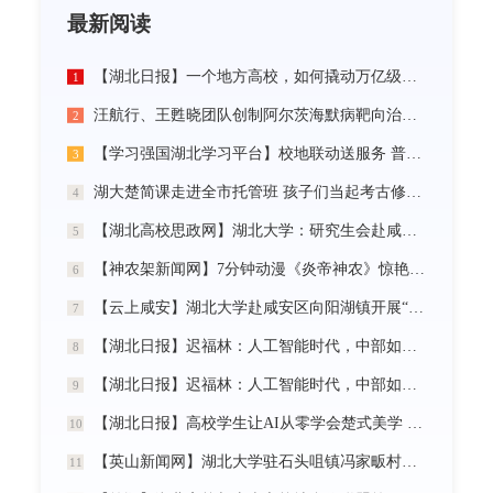
最新阅读
【湖北日报】一个地方高校，如何撬动万亿级未来产业
1
汪航行、王甦晓团队创制阿尔茨海默病靶向治疗新材料
2
【学习强国湖北学习平台】校地联动送服务 普法智援润乡野 湖北大学开展基层“三送”活动
3
湖大楚简课走进全市托管班 孩子们当起考古修复师
4
【湖北高校思政网】湖北大学：研究生会赴咸宁市开展“党建引领三无小区治理”社会实践活动
5
【神农架新闻网】7分钟动漫《炎帝神农》惊艳首发
6
【云上咸安】湖北大学赴咸安区向阳湖镇开展“党建引领农村社区治理”调研服务活动
7
【湖北日报】迟福林：人工智能时代，中部如何走在前？
8
【湖北日报】迟福林：人工智能时代，中部如何走在前？
9
【湖北日报】高校学生让AI从零学会楚式美学 7分钟动漫《炎帝神农》惊艳首发
10
【英山新闻网】湖北大学驻石头咀镇冯家畈村工作队：全力守护人民群众生命财产安全
11