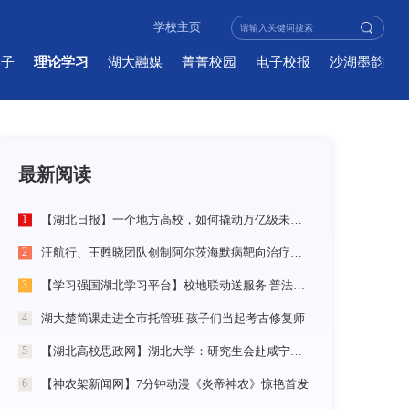
学校主页
学子
理论学习
湖大融媒
菁菁校园
电子校报
沙湖墨韵
最新阅读
【湖北日报】一个地方高校，如何撬动万亿级未来产业
1
汪航行、王甦晓团队创制阿尔茨海默病靶向治疗新材料
2
【学习强国湖北学习平台】校地联动送服务 普法智援润乡野 湖北大学开展基层“三送”活动
3
湖大楚简课走进全市托管班 孩子们当起考古修复师
4
【湖北高校思政网】湖北大学：研究生会赴咸宁市开展“党建引领三无小区治理”社会实践活动
5
【神农架新闻网】7分钟动漫《炎帝神农》惊艳首发
6