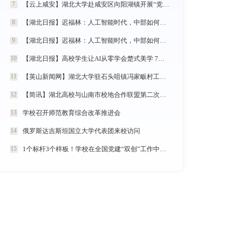
【云上咸安】湖北大学赴咸安区向阳湖镇开展“党建引领农村社区治理”调研服务活动
7
【湖北日报】迟福林：人工智能时代，中部如何走在前？
8
【湖北日报】迟福林：人工智能时代，中部如何走在前？
9
【湖北日报】高校学生让AI从零学会楚式美学 7分钟动漫《炎帝神农》惊艳首发
10
【英山新闻网】湖北大学驻石头咀镇冯家畈村工作队：全力守护人民群众生命财产安全
11
【简讯】湖北高校与山南市校地合作联盟第二次全体会议在我校召开
12
学校召开师范教育综合改革推进会
13
俄罗斯达吉斯坦国立大学代表团来校访问
14
1个标杆3个样板！学校在全国党建“双创”工作中再创佳绩
15