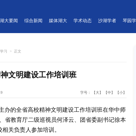
湖大要闻
综合新闻
媒体湖大
学术动态
沙湖学者
琴园
论学习
>
正文
精神文明建设工作培训班
19
字号：
【大】
【中】
【小】
主办的全省高校精神文明建设工作培训班在华中师
、省教育厅二级巡视员何泽云、团省委副书记徐本
校相关负责人参加培训。