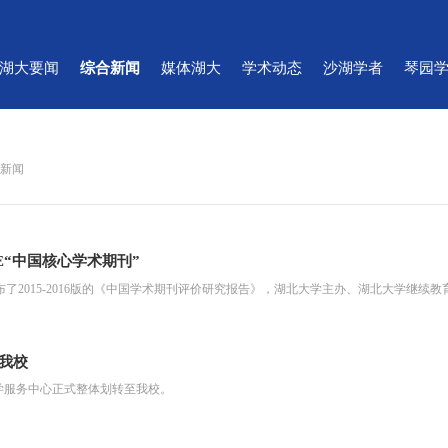
湖大要闻
综合新闻
媒体湖大
学术动态
沙湖学者
琴园
合新闻
E“中国核心学术期刊”
布了2015-2016版的《中国学术期刊评价研究报告》，湖北大学主办、湖北大学继
我校
学服务中心正式整体划转至我校。