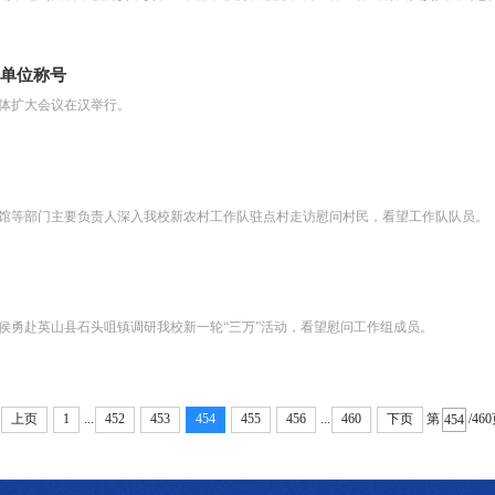
进单位称号
全体扩大会议在汉举行。
书馆等部门主要负责人深入我校新农村工作队驻点村走访慰问村民，看望工作队队员。
长侯勇赴英山县石头咀镇调研我校新一轮“三万”活动，看望慰问工作组成员。
...
...
第
/46
上页
1
452
453
454
455
456
460
下页