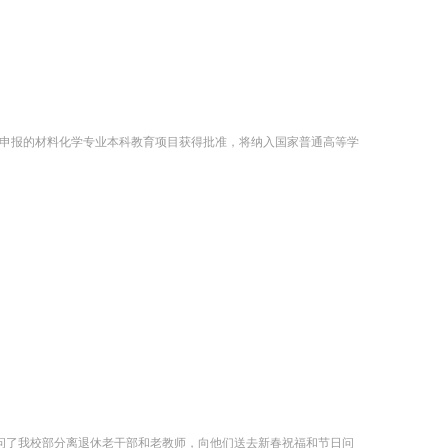
学合作申报的材料化学专业本科教育项目获得批准，将纳入国家普通高等学
慰问了我校部分离退休老干部和老教师，向他们送去新春祝福和节日问