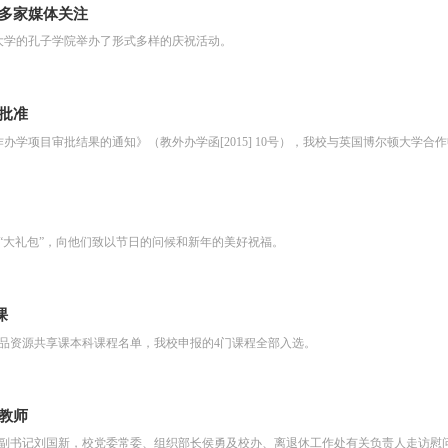
多家媒体关注
大学的孔子学院举办了形式多样的庆祝活动。
批准
作办学项目审批结果的通知》（教外办学函[2015] 10号），我校与英国博尔顿大
及“大礼包”，向他们致以节日的问候和新年的美好祝福。
课
级精品资源共享课本科课程名单，我校申报的4门课程全部入选。
教师
委副书记刘国新，校党委常委、组织部长侯勇及校办、离退休工作处有关负责人走访