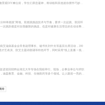
微景观DIY摊位前，学生们屏息凝神，将绿植和其他迷你摆件巧妙组
与“1分钟单摇跳”两项。双摇跳挑战技术与节奏，要求一次起跳、双回环
每一次跳跃都是对自我极限的挑战，也是对健康生活理念的生动诠释。
病艾滋病基金会常务副理事长、秘书长刘中夫等嘉宾出席活动，200
团才艺表演、防艾主题诗朗诵等特色环节，同时采用“线上直播 + 线下
校就业促进巡回招聘会湖北大学专场在我校举行。现场，企事业单位与求职
岗位，涵盖教育、金融、科技、生物医药等多个领域。让人眼前一亮的
跳转