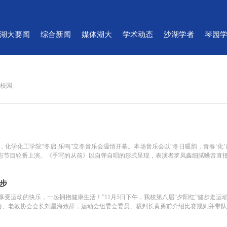
湖大要闻
综合新闻
媒体湖大
学术动态
沙湖学者
琴园
菁校园
，化学化工学院“冬启·乐鸣”立冬音乐会温情开幕。本场音乐会以“冬日暖韵，青春‘化
 个精彩节目轮番上演。《手写的从前》以自弹自唱的形式呈现，表演者罗凤鑫细腻嗓音
开步
受运动的快乐，一起拥抱健康生活！”11月5日下午，我校第八届“夕阳红”健步走运动
协、老教协会会长刘星海致辞，运动会组委会委员、裁判长黄勇前介绍比赛规则并带