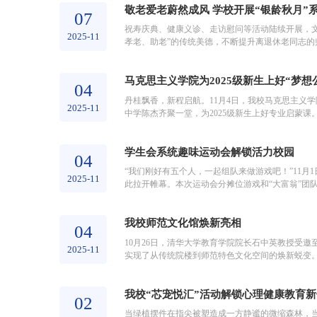
敬老爱老蔚然成风 学校开展“银龄秋月”
07
祝寿庆典、健康义诊、走访慰问等活动陆续开展，文
2025-11
孝老、助老”的传统美德，不断提升离退休老同志的归
老寿星们致以诚挚问候，为百岁寿...
马克思主义学院为2025级新生上好“梦想
04
丹桂飘香，新程启航。11月4日，我校马克思主义学
2025-11
中学陈杰齐聚一堂，为2025级新生上好专业启蒙
力。他指出，马克思主义学院是英才汇...
学生会系统趣味运动会解锁活力校园
04
“我们刚好有五个人，一起组队来做游戏吧！”11
2025-11
此拉开帷幕。本次运动会分摊位游戏和“大富翁”团队
队伍打破学院界限展开跨...
我校师范文化馆焕新亮相
04
10月26日，清华大学教育学院院长石中英教授受
2025-11
实现了从传统院楼到师范特色文化空间的焕新蜕变
牌、“未来教育家培养工程”、工会建设、...
我校“芯宠悦汇”活动解锁心理健康教育
02
当绿植摆件在指尖被塑造成一方静谧的微缩森林，当