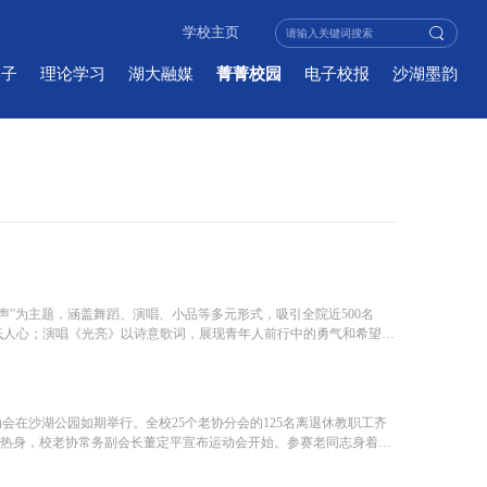
学校主页
学子
理论学习
湖大融媒
菁菁校园
电子校报
沙湖墨韵
’声”为主题，涵盖舞蹈、演唱、小品等多元形式，吸引全院近500名
直抵人心；演唱《光亮》以诗意歌词，展现青年人前行中的勇气和希望，
会在沙湖公园如期举行。全校25个老协分会的125名离退休教职工齐
队热身，校老协常务副会长董定平宣布运动会开始。参赛老同志身着统