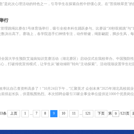
愈”是此次心理活动的特色之一，引导学生在探索自然中舒缓心灵。在“苔痕映翠意”的
举行
体重管理跳绳比赛在1号体育场举行，吸引全校本科生踊跃参与。比赛设“30秒双摇跳”
次数决出高下。赛场上，各学院选手们神情专注，动作矫健，绳影翩跹，脚步生风，
园暨全国大学生预防艾滋病知识竞赛活动（湖北赛区）启动仪式在我校举办。中国预防性
心，打破传统宣传模式，让学生从“被动倾听”转向“主动探索”。活动现场设置学生社
率比自己查资料高多了！”10月24日下午，“汇聚英才 众创未来”2025年湖北高
前排起长队，供需氛围热烈。本次招聘会吸引33家企事业单位提供近1000个优质
...
...
03条
第
/121页
上页
1
7
8
9
10
11
121
下页