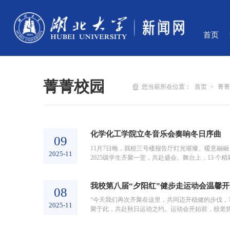
首页
菁菁校园
您当前所在位置：
首页
>
菁
化学化工学院立冬音乐会奏响冬日序曲
09
11月7日晚，我校三号楼报告厅灯光璀璨、暖意融融
2025-11
2025级学生齐聚一堂，共赴盛会。舞台上，13
跟随演唱者胡家洪充满力量的歌声...
我校第八届“夕阳红”健步走运动会温馨
08
“今天我们再次齐聚在这里，共同迈开稳健的步伐，享
2025-11
聚于此，共赴秋日运动之约。运动会开始前，校老
一运动背心，个个精神矍铄、整装待...