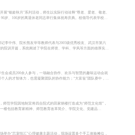
开展“银龄秋月”系列活动，师生以实际行动诠释“尊老、爱老、敬老、
、90岁、100岁的离退休老同志举行集体祝寿庆典。校领导代表学校向
书记李中伟、院长熊友华等教师代表与2005级优秀校友、武汉市第六
新”的院训开篇，系统阐述了学院在师资、学科、学风等方面的雄厚实
学生会成员200余人参与，一场融合协作、欢乐与智慧的趣味运动会就
发挥个人的才智体力，也需凝聚团队的协作能力；“大富翁”团队赛中，各
年，师范学院因地制宜将四合院式的田家炳楼打造成为“师范文化馆”，
。一楼包括教育家精神、师范教育改革简介、学院文化、党建品
场举办“芯宠悦汇”心理健康主题活动，现场设置多个手工体验摊位，