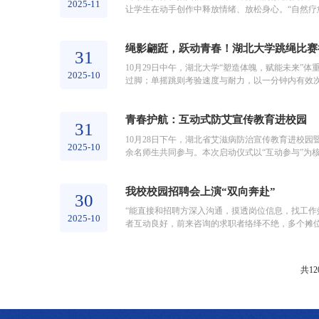
2025-11
让学生在动手创作中释放情绪、放松身心。“自然疗
合，构建属于自己的微缩森林。2022...
绳影翩跹，跃动青春！湖北大学跳绳比赛
31
10月29日中午，湖北大学“塑造体魄，赋能未来”
2025-10
过脚；单摇跳则考验速度与耐力，以一分钟内有效
最终，生命科学学院、计算机学院...
青春护航：互动式防艾宣传教育进校园
31
10月28日下午，湖北省艾滋病防治宣传教育进校
2025-10
余名师生共同参与。本次启动仪式以“互动参与”为核
体验”双线模式，突破空间限制...
我校校园招聘会上演“双向奔赴”
30
“能直接和招聘方深入沟通，摸透岗位信息，找工作效
2025-10
者互动良好，前来咨询的求职者络绎不绝，多个摊位
是，本次参会的招聘人员主动打破“坐...
共12