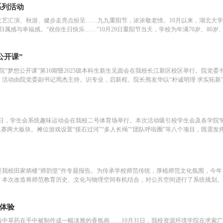
系列活动
艺汇演、秋游、健步走亮点纷呈……九九重阳节，浓浓敬老情。10月以来，湖北大学
属感与幸福感。“祝你生日快乐……”10月29日重阳节当天，学校为年满70岁、80岁
公开课”
院“梦想公开课”第10期暨2025级本科生新生见面会在我校长江新区校区举行。院党委
课。活动由院党委副书记周杰主持。识专业，启新程。院长熊友华以“朴诚明理 求实拓
月1日，学生会系统趣味运动会在我校二号体育场举行。本次活动吸引校学生会及各学院
赛两大板块。摊位游戏设置“摸石过河”“多人长绳”“团队呼啦圈”等八个项目，既需
邀至我校田家炳楼“师韵堂”作专题报告。为传承学校师范传统，厚植师范文化氛围，今
。本次改造将师范教育历史、文化与物理空间有机结合，对公共空间进行了系统规划
新体验
中草药在手中被制作成一幅淡雅的香氛画……10月31日，我校资源环境学院在求索广